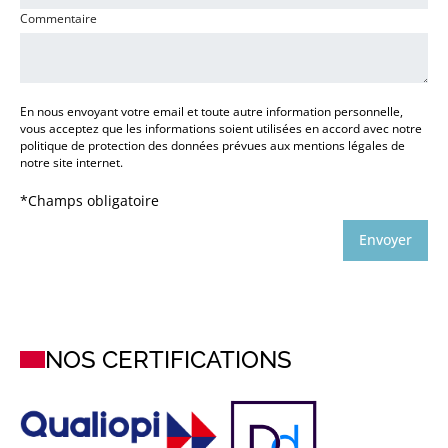
o
Commentaire
n
s
o
u
En nous envoyant votre email et toute autre information personnelle,
h
vous acceptez que les informations soient utilisées en accord avec notre
a
politique de protection des données prévues aux mentions légales de
i
notre site internet.
t
é
*Champs obligatoire
e
*
Envoyer
*
NOS CERTIFICATIONS