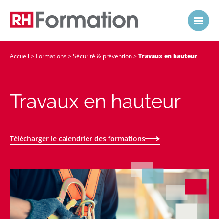
Accueil
>
Formations
>
Sécurité & prévention
>
Travaux en hauteur
Travaux en hauteur
Télécharger le calendrier des formations