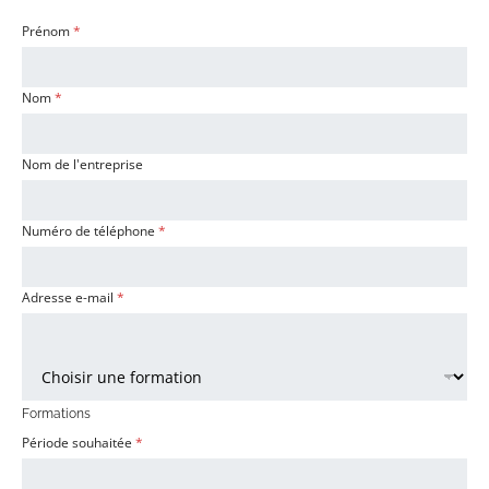
Prénom
*
Nom
*
Nom de l'entreprise
Numéro de téléphone
*
Adresse e-mail
*
F
o
r
Formations
m
Période souhaitée
*
a
t
i