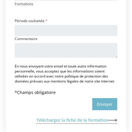
r
Formations
m
a
t
Période souhaitée
*
i
o
n
Commentaire
s
o
u
h
a
En nous envoyant votre email et toute autre information
i
personnelle, vous acceptez que les informations soient
t
utilisées en accord avec notre politique de protection des
é
données prévues aux mentions légales de notre site internet.
e
*
*Champs obligatoire
Envoyer
Téléchargez la fiche de la formation