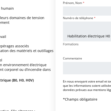
Prénom, Nom
*
ps humain
 leurs domaines de tension
Numéro de téléphone
*
nement
F
vail
o
r
Formations
 repérages associés
m
ulation des matériels et outillages
a
t
Commentaire
el
i
 un environnement électrique
o
nt corporel ou d’incendie dans
n
s
trique (B0, H0, H0V)
o
En nous envoyant votre email et to
u
que les informations soient utilisé
h
données prévues aux mentions légal
a
i
*Champs obligatoire
t
é