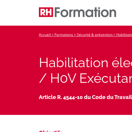
Accueil
>
Formations
>
Sécurité & prévention
>
Habilitat
Habilitation él
/ H0V Exécuta
Article R. 4544-10 du Code du Travail