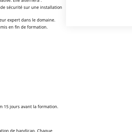
tive. Elle alternera :
e
e sécurité sur une installation
*
eur expert dans le domaine.
emis en fin de formation.
 15 jours avant la formation.
uation de handicap. Chaque