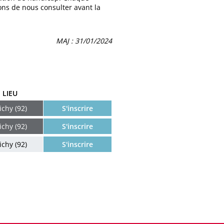
ns de nous consulter avant la
MAJ : 31/01/2024
LIEU
ichy (92)
S'inscrire
ichy (92)
S'inscrire
ichy (92)
S'inscrire