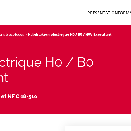
PRÉSENTATION
FORM
ions électriques
>
Habilitation électrique H0 / B0 / H0V Exécutant
ectrique H0 / B0
nt
 et NF C 18-510